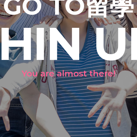
GO TO留學
HIN U
You are almost there!