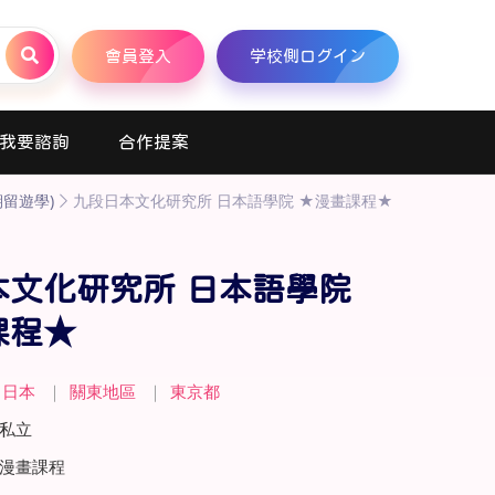
會員登入
学校側ログイン
我要諮詢
合作提案
留遊學)
九段日本文化研究所 日本語學院 ★漫畫課程★
本文化研究所 日本語學院
課程★
日本
｜
關東地區
｜
東京都
私立
漫畫課程