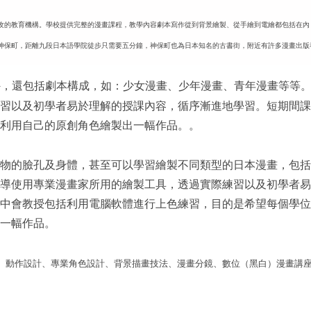
攻的教育機構。學校提供完整的漫畫課程，教學內容劇本寫作從到背景繪製、從手繪到電繪都包括在內
神保町，距離九段日本語學院徒步只需要五分鐘，神保町也為日本知名的古書街，附近有許多漫畫出版
外，還包括劇本構成，如：少女漫畫、少年漫畫、青年漫畫等等
習以及初學者易於理解的授課內容，循序漸進地學習。短期間課
利用自己的原創角色繪製出一幅作品。。
物的臉孔及身體，甚至可以學習繪製不同類型的日本漫畫，包括
導使用專業漫畫家所用的繪製工具，透過實際練習以及初學者易
中會教授包括利用電腦軟體進行上色練習，目的是希望每個學位
一幅作品。
、動作設計、專業角色設計、背景描畫技法、漫畫分鏡、數位（黑白）漫畫講