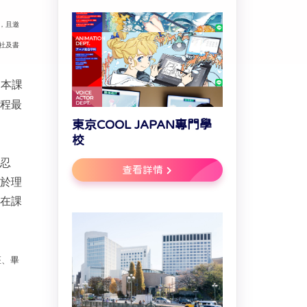
，且邀
社及書
。本課
程最
東京COOL JAPAN專門學
校
忍
查看詳情
於理
在課
座、畢