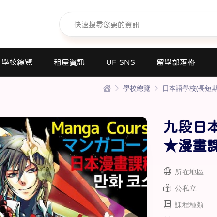
學校總覽
租屋資訊
UF SNS
留學部落格
學校總覽
日本語學校(長短期
日本語學校(長短期留遊學)
大學日本語別科
九段日
專門學校
高中課程
★漫畫
短期大學
所在地區
大學
公私立
研究所
課程種類
商業日文課程