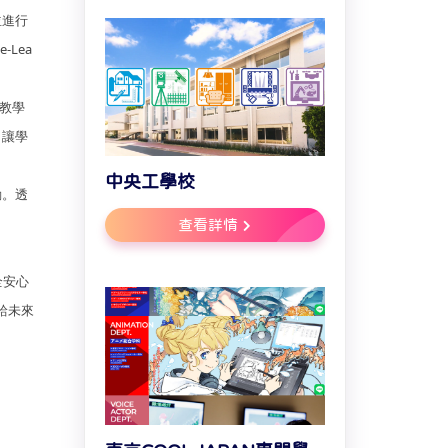
並進行
Lea
T教學
，讓學
中央工學校
動。透
查看詳情
全安心
給未來