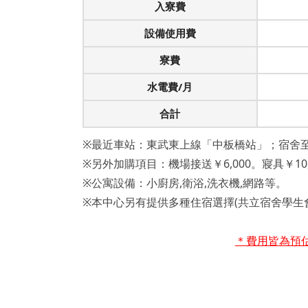
入寮費
設備使用費
寮費
水電費/月
合計
※最近車站：東武東上線「中板橋站」；宿舍至
※另外加購項目：機場接送￥6,000。寢具￥10,0
※公寓設備：小廚房,衛浴,洗衣機,網路等。
※本中心另有提供多種住宿選擇(共立宿舍學生
＊費用皆為預