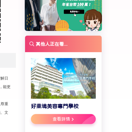
其他人正在看...
理解日
制，能更
以尊重
好萊塢美容專門學校
儀、文
查看詳情