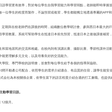
日語學習更有效率，對於每位學生自我學習能力和學習弱點，老師能即時掌握
一位學生的程度而製作，不論預習或複習，學生都能獨立地透過專屬的APP和e-
習系統。定期與在校老師們在課後的時間，組織數位教學研討會、參與西日本最大的I
語學習教案。系統可幫助學生在抵達日本前先預習，抵達日本之後做課後補習
生和當地居民的交流和相處。在校內則有演講比賽、攝影比賽、季節性課外活
中能更理解多元文化，以及培養良好的交流能力。
大學院、專門學校的說明會，並會對每位學生給予各個的指導與協助。
10間不動產公司配合，依照學生的需求介紹適合、有品質的住宿，讓學生能安
A株式会社為本校關係企業，依學生當下的語言程度介紹合適的打工兼職。也提供
主動學習日語。
 12個月。