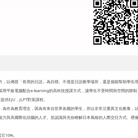
力，以傳授「有用的日語」為目標。不僅是日語教學場所，還是個能幫助學生
平板電腦配合e-learning的高科技授課方式，讓學生不受時間與空間的限
供EJU．JLPT對策課程。
」為作為教育理念，因為有來自世界各國的學生，所以非常注重異文化教養，
能力與具國際化頭腦的人才。並認識與充份瞭解日本風格的人際交往方式、禮
其它10%。