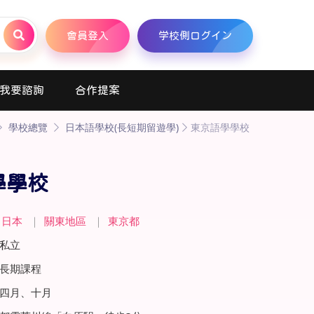
會員登入
学校側ログイン
我要諮詢
合作提案
學校總覽
日本語學校(長短期留遊學)
東京語學學校
學學校
日本
｜
關東地區
｜
東京都
私立
長期課程
四月、十月