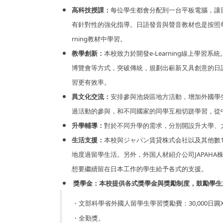
高科技授課：
每位學生都會分配到一台平板電腦，讓
有針對性的強化指導。日語發音與聲音教材也是按照每
rning教材中學習。
教學創新：
本校致力於開發e-Learning線上學
博覽會等方式，突破傳統，規劃出嶄新又具創意的日
習更有效率。
異文化交流：
安排參與池袋區地方活動，增加外國學
過活動的參與，和不同國家的同學互相切蹉學習，從
升學輔導：
對於不同升學的需求，分別開設升大學、
生活支援：
本校與ジャパン賃貸株式会社以及其他數
地度過留學生活。另外，外国人材紹介公司JAPAH
想要繼續留在日本工作的學生給予各式的支援。
獎學金：本校提供各式獎學金與獎勵制度，鼓勵學生
・文部科學省外國人留學生學習獎勵費：30,000日圓X
・全勤獎。