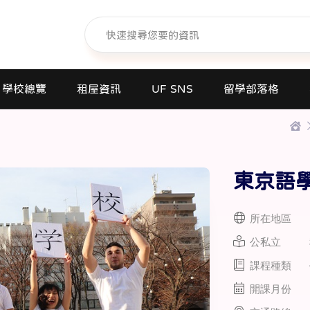
學校總覽
租屋資訊
UF SNS
留學部落格
日本語學校(長短期留遊學)
大學日本語別科
東京語
專門學校
高中課程
所在地區
短期大學
公私立
大學
課程種類
研究所
開課月份
商業日文課程