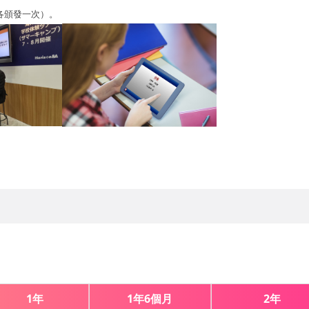
月各頒發一次）。
1年
1年6個月
2年