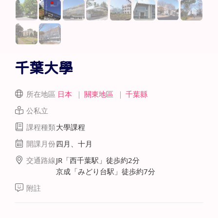
千葉大學
所在地區
日本
｜
關東地區
｜
千葉縣
公私立
課程種類
大學課程
開課月份
四月、十月
交通路線
JR「西千葉駅」徒歩約2分
京成「みどり台駅」徒歩約7分
附註