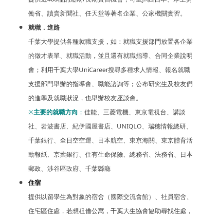
働省、讀賣新聞社、任天堂等著名企業、公家機關實習。
就職．進路
千葉大學提供各種就職支援，如：就職支援部門放置各企業
的徵才表單、就職活動，並且還有就職指導、合同企業說明
會；利用千葉大學UniCareer搜尋多種求人情報、報名就職
支援部門舉辦的指導會、職能諮詢等；公布研究生及校友們
的進學及就職狀況，也舉辦校友座談會。
※
主要的就職方向
：
佳能、三菱電機、東京電視台、講談
社、岩波書店、紀伊國屋書店、UNIQLO、瑞穗情報總研、
千葉銀行、全日空空運、日本航空、東京海關、東京體育活
動報紙、京葉銀行、住有生命保險、總務省、法務省、日本
郵政、涉谷區政府、千葉縣廳
住宿
提供以留學生為對象的宿舍（國際交流會館）、社員宿舍、
住宅區
住處
，若想租借公寓，千葉大生協會協助尋找住處，