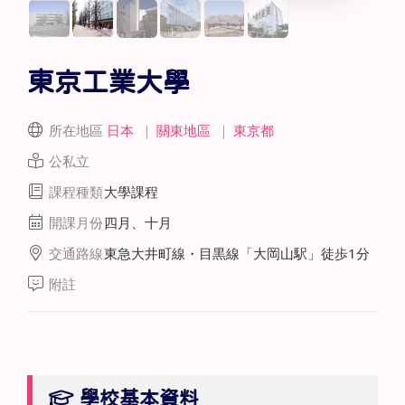
東京工業大學
所在地區
日本
｜
關東地區
｜
東京都
公私立
課程種類
大學課程
開課月份
四月、十月
交通路線
東急大井町線・目黒線「大岡山駅」徒歩1分
附註
學校基本資料