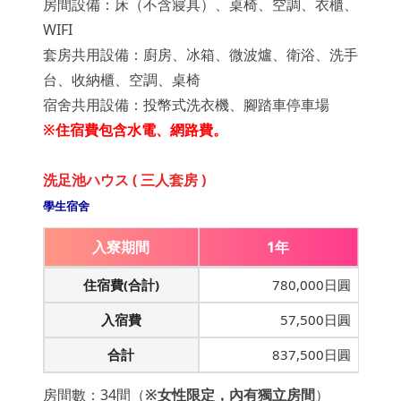
房間設備：床（不含寢具）、桌椅、空調、衣櫃、
WIFI
套房共用設備：廚房、冰箱、微波爐、衛浴、洗手
台、收納櫃、空調、桌椅
宿舍共用設備：投幣式洗衣機、腳踏車停車場
※住宿費包含水電、網路費。
洗足池ハウス ( 三人套房 )
學生宿舍
入寮期間
1年
住宿費(合計)
780,000日圓
入宿費
57,500日圓
合計
837,500日圓
房間數：34間（
※女性限定，內有獨立房間
）