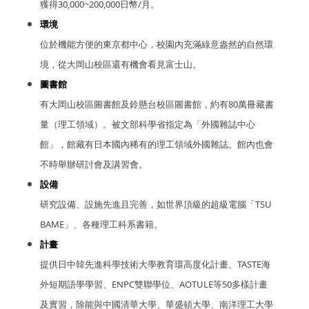
獲得30,000~200,000日幣/月。
環境
位於機能方便的東京都中心，校園內充滿綠意盎然的自然環
境，從大岡山校區還有機會看見富士山。
圖書館
有大岡山校區圖書館及鈴懸台校區圖書館，約有80萬冊藏書
量（理工領域）。被文部科學省指定為「外國雜誌中心
館」，館藏有日本國內稀有的理工領域外國雜誌。館內也會
不時舉辦研討會及講習會。
設備
研究設備、設施先進且完善，如世界頂級的超級電腦「TSU
BAME」、各種理工科系書籍。
計畫
提供日中韓先進科學技術大學教育環高度化計畫、TASTE海
外短期語學學習、ENPC雙聯學位、AOTULE等50多樣計畫
及實習，除能與中國清華大學、華盛頓大學、南洋理工大學