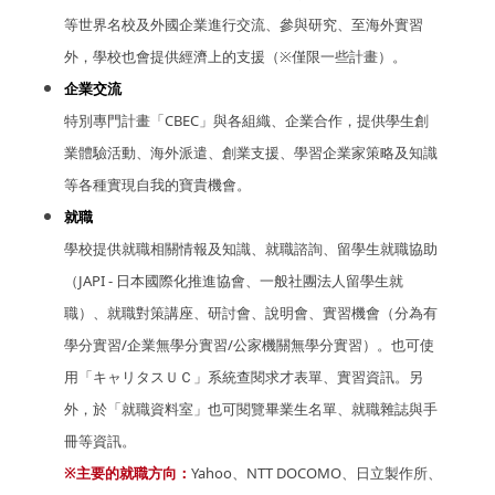
等世界名校及外國企業進行交流、參與研究、至海外實習
外，學校也會提供經濟上的支援（※僅限一些計畫）。
企業交流
特別專門計畫「CBEC」與各組織、企業合作，提供學生創
業體驗活動、海外派遣、創業支援、學習企業家策略及知識
等各種實現自我的寶貴機會。
就職
學校提供就職相關情報及知識、就職諮詢、留學生就職協助
（JAPI - 日本國際化推進協會、一般社團法人留學生就
職）、就職對策講座、研討會、說明會、實習機會（分為有
學分實習/企業無學分實習/公家機關無學分實習）。也可使
用「キャリタスＵＣ」系統查閱求才表單、實習資訊。另
外，於「就職資料室」也可閱覽畢業生名單、就職雜誌與手
冊等資訊。
※主要的就職方向：
Yahoo、NTT DOCOMO、日立製作所、