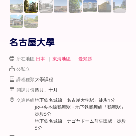
名古屋大學
所在地區
日本
｜
東海地區
｜
愛知縣
公私立
課程種類
大學課程
開課月份
四月、十月
交通路線
地下鉄名城線「名古屋大学駅」徒歩1分
JR中央本線鶴舞駅・地下鉄鶴舞線「鶴舞駅」
徒歩5分
地下鉄名城線「ナゴヤドーム前矢田駅」徒歩
5分