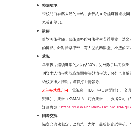
校園環境
學校門口有藝大通的車站，步行約10分鐘可抵達校
為美術學部。
設備
針對美術學部，藝術資料館可供學生舉辦展覽，法隆寺
的據點。針對音樂學部，有大型的奏樂堂、小型的室內
就職
畢業後，繼續進學的人約佔30%，另外除了民間就
刊登求人情報與就職相關書籍與情報誌，另外也會舉
給校友求人情報，還有打工情報等。
※主要就職方向：
電視台（TBS、中日新聞社）、文具
樂隊）、樂器（YAMAHA、河合樂器）、廣播公司（Z
詳細資訊：
https://www.aichi-fam-u.ac.jp/guide/gu
國際交流
協定交流校包含，巴黎第一大學、曼哈頓音樂學校、