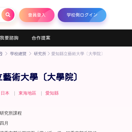
會員登入
学校側ログイン
我要諮詢
合作提案
學校總覽
研究所
愛知縣立藝術大學〔大學院〕
立藝術大學〔大學院〕
日本
｜
東海地區
｜
愛知縣
研究所課程
四月