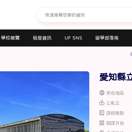
學校總覽
租屋資訊
UF SNS
留學部落格
日本語學校(長短期留遊學)
大學日本語別科
愛知縣
專門學校
高中課程
所在地區
短期大學
公私立
大學
課程種類
研究所
開課月份
商業日文課程