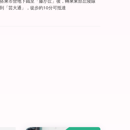
搭乘市營地下鐵至「藤が丘」後，轉乘東部丘陵線
到「芸大通」，徒步約10分可抵達