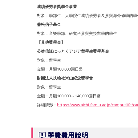
成績優秀者獎學金事業
對象：學部生、大學院生成績優秀者及參與海外修學的學
兼松信子基金
對象：音樂學部、研究科參與交換留學的學生
【其他獎學金】
公益信託にっとくアジア留學生獎學基金
對象：留學生
金額：月額100,000圓日幣
財團法人扶輪社米山紀念獎學會
對象：留學生
金額：月額100,000～140,000圓日幣
詳細情形：
https://www.aichi-fam-u.ac.jp/campuslife/c
學費費用說明