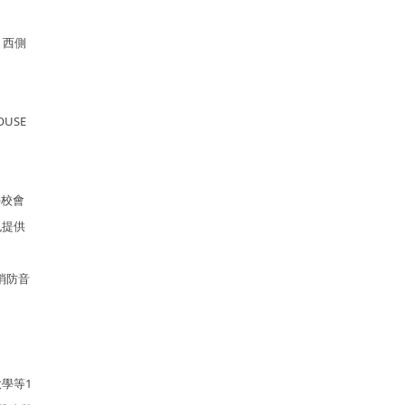
，西側
USE
學校會
也提供
消防音
學等1