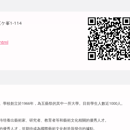
ケ峯1-114
.html
學校創立於1966年，為五藝祭的其中一所大學。目前學生人數近1000人。
期待培養出藝術家、研究者、教育者等和藝術文化相關的優秀人才。
界的優秀人才，並期待成為國際藝術文化創造與發信的據點。