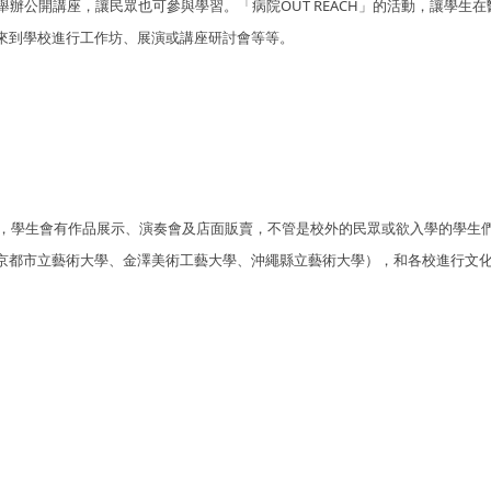
辦公開講座，讓民眾也可參與學習。「病院OUT REACH」的活動，讓學生在
來到學校進行工作坊、展演或講座研討會等等。
祭，學生會有作品展示、演奏會及店面販賣，不管是校外的民眾或欲入學的學生
京都市立藝術大學、金澤美術工藝大學、沖繩縣立藝術大學），和各校進行文