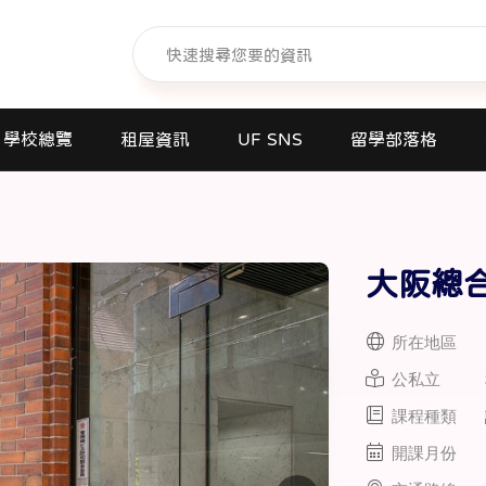
學校總覽
租屋資訊
UF SNS
留學部落格
日本語學校(長短期留遊學)
大學日本語別科
大阪總
專門學校
高中課程
所在地區
短期大學
公私立
大學
課程種類
研究所
開課月份
商業日文課程