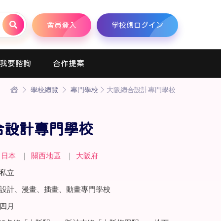
會員登入
学校側ログイン
我要諮詢
合作提案
學校總覽
專門學校
大阪總合設計專門學校
合設計專門學校
日本
｜
關西地區
｜
大阪府
私立
設計、漫畫、插畫、動畫專門學校
四月