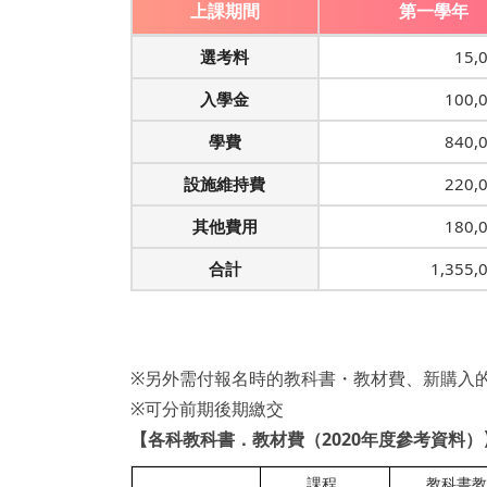
上課期間
第一學年
選考料
15,
入學金
100,
學費
840,
設施維持費
220,
其他費用
180,
合計
1,355
※另外需付報名時的教科書・教材費、新購入
※可分前期後期繳交
【各科教科書．教材費（2020年度參考資料）
課程
教科書教