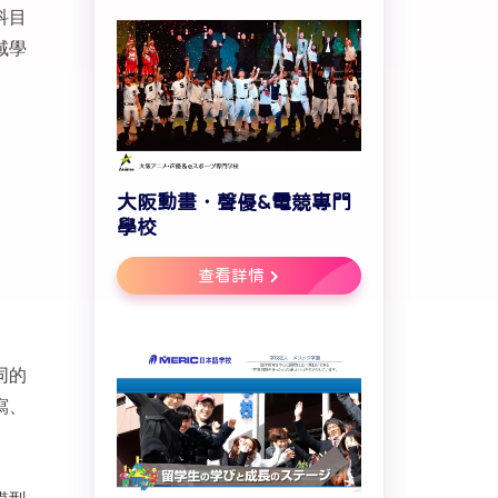
科目
域學
大阪動畫．聲優&電競專門
學校
查看詳情
同的
寫、