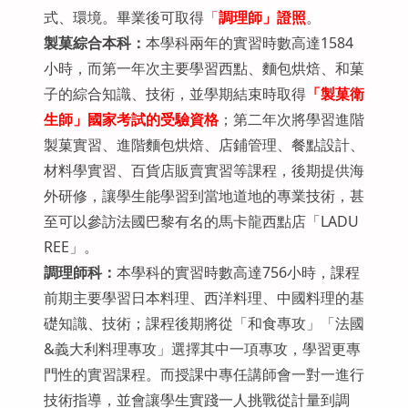
式、環境。畢業後可取得
「
調理師」證照
。
製菓綜合本科：
本學科兩年的實習時數高達1584
小時，而第一年次主要學習西點、麵包烘焙、和菓
子的綜合知識、技術，並學期結束時取得
「製菓衛
生師」國家考試的受驗資格
；第二年次將學習進階
製菓實習、進階麵包烘焙、店鋪管理、餐點設計、
材料學實習、百貨店販賣實習等課程，後期提供海
外研修，讓學生能學習到當地道地的專業技術，甚
至可以參訪法國巴黎有名的馬卡龍西點店「LADU
REE」。
調理師科：
本學科的實習時數高達756小時，課程
前期主要學習日本料理、西洋料理、中國料理的基
礎知識、技術；課程後期將從「和食專攻」「法國
&義大利料理專攻」選擇其中一項專攻，學習更專
門性的實習課程。而授課中專任講師會一對一進行
技術指導，並會讓學生實踐一人挑戰從計量到調