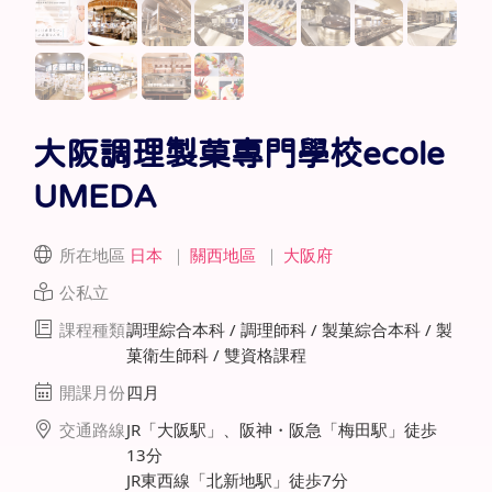
大阪調理製菓專門學校ecole
UMEDA
所在地區
日本
｜
關西地區
｜
大阪府
公私立
課程種類
調理綜合本科 / 調理師科 / 製菓綜合本科 / 製
菓衛生師科 / 雙資格課程
開課月份
四月
交通路線
JR「大阪駅」、阪神・阪急「梅田駅」徒歩
13分
JR東西線「北新地駅」徒歩7分