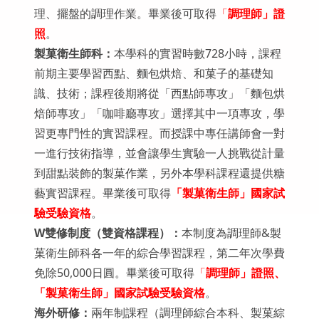
理、擺盤的調理作業。畢業後可取得
「
調理師」證
照
。
製菓衛生師科：
本學科的實習時數728小時，課程
前期主要學習西點、麵包烘焙、和菓子的基礎知
識、技術；課程後期將從「西點師專攻」「麵包烘
焙師專攻」「咖啡廳專攻」選擇其中一項專攻，學
習更專門性的實習課程。而授課中專任講師會一對
一進行技術指導，並會讓學生實驗一人挑戰從計量
到甜點裝飾的製菓作業，另外本學科課程還提供糖
藝實習課程。畢業後可取得
「製菓衛生師」國家試
驗受驗資格
。
W
雙修制度（雙資格課程）：
本制度為調理師&製
菓衛生師科各一年的綜合學習課程，第二年次學費
免除50,000日圓。畢業後可取得
「
調理師」證照、
「製菓衛生師」國家試驗受驗資格
。
海外研修：
兩年制課程（調理師綜合本科、製菓綜