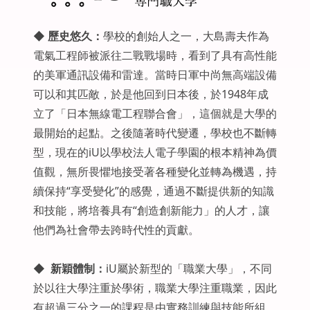
◆
歷史悠久
：
學校的創始人之一，大島壽夫作為
電氣工程師被派往二戰戰場時，看到了具有高性能
的美軍通訊設備和雷達。當時日軍中尚無高端設備
可以和其匹敵，於是他回到日本後，於1948年成
立了「日本無線電工程聯合會」，這個就是大學的
最開始的起點。之後隨著時代變遷，學校也不斷轉
型，現在的iU以學校法人電子學園的根本精神為價
值觀，無所畏懼地接受著各種變化並轉為機遇，持
續保持“享受變化”的感覺，通過不斷提供新的知識
和技能，將培養具有“創造創新能力」的人才，讓
他們為社會帶去跨時代性的貢獻。
◆
新穎體制：
iU屬於新型的「職業大學」，不同
於以往大學注重於學術，職業大學注重職業，因此
有超過三分之一的課程是由實務訓練與技能所組