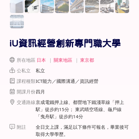
iU資訊經營創新專門職大學
所在地區
日本
｜
關東地區
｜
東京都
公私立
私立
課程種類
ICT能力／國際溝通／資訊經營
開課月份
四月
交通路線
京成電鐵押上線、都營地下鐵淺草線「押上
駅」徒步約15分； 東武晴空塔線、龜戶線
「曳舟駅」徒步約14分
附註
全日文上課，滿足以下條件可報名，畢業後可
取得大學學歷。