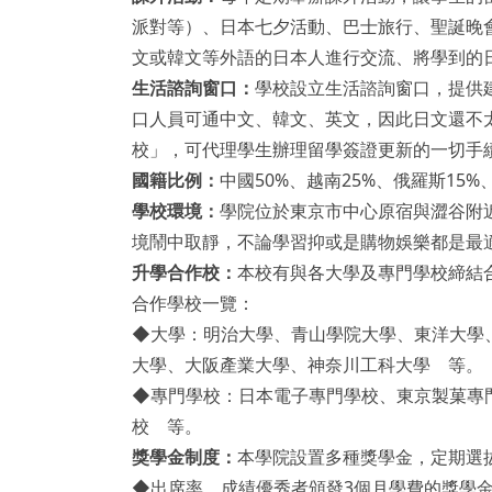
派對等）、日本七夕活動、巴士旅行、聖誕晚
文或韓文等外語的日本人進行交流、將學到的
生活諮詢窗口：
學校設立生活諮詢窗口，提供
口人員可通中文、韓文、英文，因此日文還不
校」，可代理學生辦理留學簽證更新的一切手
國籍比例：
中國50%、越南25%、俄羅斯15%
學校環境：
學院位於東京市中心原宿與澀谷附
境鬧中取靜，不論學習抑或是購物娛樂都是最
升學合作校：
本校有與各大學及專門學校締結
合作學校一覽：
◆大學：明治大學、青山學院大學、東洋大學
大學、大阪產業大學、神奈川工科大學 等。
◆專門學校：日本電子專門學校、東京製菓專
校 等。
獎學金制度：
本學院設置多種獎學金，定期選
◆出席率、成績優秀者頒發3個月學費的獎學