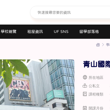
學校總覽
租屋資訊
UF SNS
留學部落格
學
日本語學校(長短期留遊學)
大學日本語別科
青山國
專門學校
高中課程
所在地區
短期大學
公私立
大學
課程種類
研究所
商業日文課程
開課月份