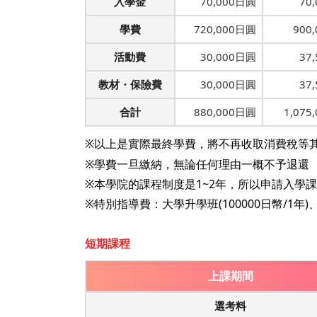
入學金
70,000日圓
70
學費
720,000日圓
900
活動費
30,000日圓
37
教材・保險費
30,000日圓
37
合計
880,000日圓
1,075
※以上是實際最終學費，將不再收取消費稅等
※學費一旦繳納，無論任何理由一概不予退還
※本學院的課程制度是1~2年，所以申請入學
※特別指導費：大學升學班(100000日幣/1年)、
短期課程
上課期間
選考料