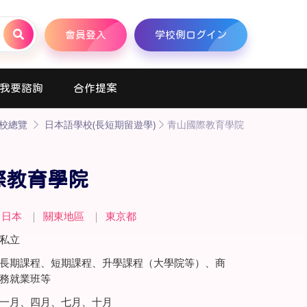
會員登入
学校側ログイン
我要諮詢
合作提案
校總覽
日本語學校(長短期留遊學)
青山國際教育學院
際教育學院
日本
｜
關東地區
｜
東京都
私立
長期課程、短期課程、升學課程（大學院等）、商
務就業班等
一月、四月、七月、十月