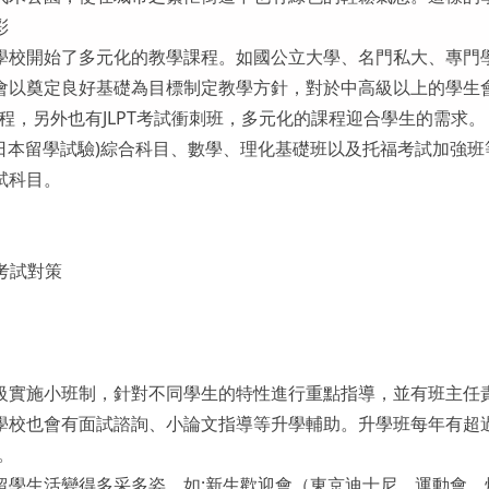
彩
學校開始了多元化的教學課程。如國公立大學、名門私大、專門
會以奠定良好基礎為目標制定教學方針，對於中高級以上的學生
程，另外也有JLPT考試衝刺班，多元化的課程迎合學生的需求。
(日本留學試驗)綜合科目、數學、理化基礎班以及托福考試加強班
試科目。
考試對策
級實施小班制，針對不同學生的特性進行重點指導，並有班主任
校也會有面試諮詢、小論文指導等升學輔助。升學班每年有超過
。
留學生活變得多采多姿，如:新生歡迎會（東京迪士尼、運動會、