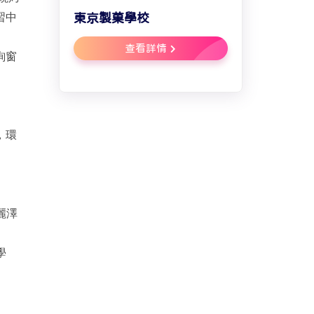
習中
東京製菓學校
查看詳情
詢窗
，環
麗澤
學