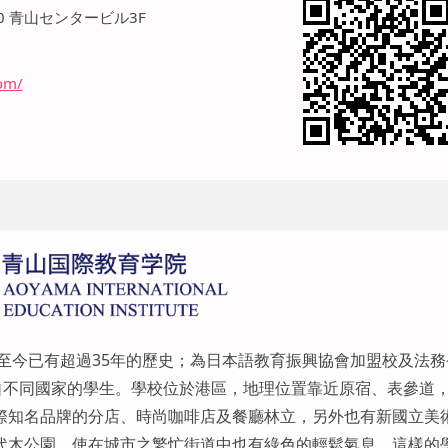
40 青山センタービル3F
om/
，至今已有超過35年的歷史；為日本語教育振興協會加盟校及法務
自不同國家的學生。學校位於港區，地理位置靠近原宿、表參道
際知名品牌的分店、時尚咖啡店及餐廳林立，另外也有新國立美
代木公園，使在城市之繁忙街道中也有綠色的輕鬆氣息。這樣的