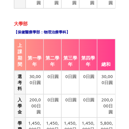
圓
圓
圓
圓
圓
大學部
【保健醫療學部：物理治療學科】
上
課
期
第一學
第二學
第三學
第四學
間
年
年
年
年
總和
選
30,00
0日圓
0日圓
0日圓
30,00
考
0日圓
0日圓
料
入
200,0
0日圓
0日圓
0日圓
200,0
學
00日
00日
金
圓
圓
學
1,450,
1,450,
1,450,
1,450,
5,800,