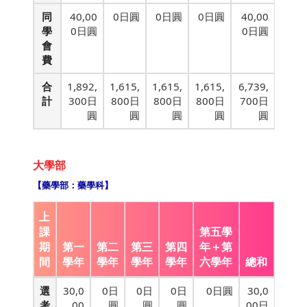
同
40,00
0日圓
0日圓
0日圓
40,00
學
0日圓
0日圓
會
費
合
1,892,
1,615,
1,615,
1,615,
6,739,
計
300日
800日
800日
800日
700日
圓
圓
圓
圓
圓
大學部
【藥學部：藥學科】
上
課
第五學
期
第一
第二
第三
第四
年＋第
間
學年
學年
學年
學年
六學年
總和
選
30,0
0日
0日
0日
0日圓
30,0
考
00
圓
圓
圓
00日