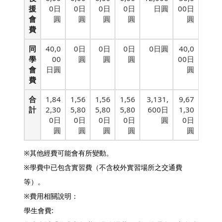
援
0日
0日
0日
0日
日圓
00日
會
圓
圓
圓
圓
圓
費
同
40,0
0日
0日
0日
0日圓
40,0
學
00
圓
圓
圓
00日
會
日圓
圓
費
合
1,84
1,56
1,56
1,56
3,131,
9,67
計
2,30
5,80
5,80
5,80
600日
1,30
0日
0日
0日
0日
圓
0日
圓
圓
圓
圓
圓
※其他經費可能會有所變動。
※學費中已包含實習費（不含校外實習場所之交通費
等）。
※費用相關說明：
學生會費: