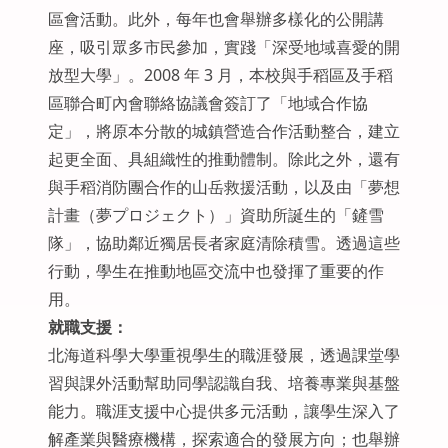
區會活動。此外，每年也會舉辦多樣化的公開講
座，吸引眾多市民參加，實踐「深受地域喜愛的開
放型大學」。2008 年 3 月，本校與手稻區及手稻
區聯合町內會聯絡協議會簽訂了「地域合作協
定」，將原本分散的城鎮營造合作活動整合，建立
起更全面、具組織性的推動體制。除此之外，還有
與手稻消防團合作的山岳救援活動，以及由「夢想
計畫（夢プロジェクト）」資助所誕生的「鏟雪
隊」，協助鄰近獨居長者家庭清除積雪。透過這些
行動，學生在推動地區交流中也發揮了重要的作
用。
就職支援：
北海道科學大學重視學生的職涯發展，透過課堂學
習與課外活動幫助同學認識自我、培養專業與基盤
能力。職涯支援中心提供多元活動，讓學生深入了
解產業與醫療機構，探索適合的發展方向；也舉辦