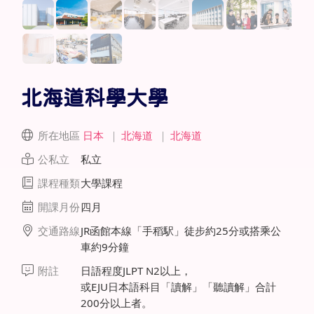
北海道科學大學
所在地區
日本
｜
北海道
｜
北海道
公私立
私立
課程種類
大學課程
開課月份
四月
交通路線
JR函館本線「手稻駅」徒步約25分或搭乘公
車約9分鐘
附註
日語程度JLPT N2以上，
或EJU日本語科目「讀解」「聽讀解」合計
200分以上者。