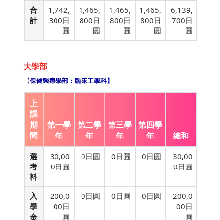
合
1,742,
1,465,
1,465,
1,465,
6,139,
計
300日
800日
800日
800日
700日
圓
圓
圓
圓
圓
大學部
【保健醫療學部：臨床工學科】
上
課
期
第一學
第二學
第三學
第四學
間
年
年
年
年
總和
選
30,00
0日圓
0日圓
0日圓
30,00
考
0日圓
0日圓
料
入
200,0
0日圓
0日圓
0日圓
200,0
學
00日
00日
金
圓
圓