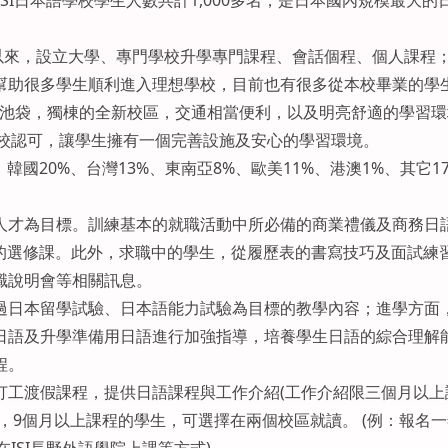
，ISI日本語學校學生人數共計1,000多名，是日本國內規模最大的
開校以來，設立大學、專門學校升學專門課程、會話個程、個人課程
幫助很多學生順利進入理想學校，目前也有很多從本校畢業的學
遷移至池袋，獨棟的全新校區，交通相當便利，以及明亮舒適的學習
學校認可，讓學生擁有一個完善設施及安心的學習環境。
韓國20%、台灣13%、東南亞8%、歐美11%、港澳1%、其它1
人才為目標。訓練基本的就職活動中所必備的商業禮儀及商務日
策的選修課。此外，求職中的學生，從履歷表的書寫技巧及面試練
職說明會等相關訊息。
過日本留學試驗、日本語能力試驗為目標的教學內容；進學方面
日語及升學準備用日語進行加強指導，培養學生日語的綜合理解
程。
打工渡假課程，提供日語課程與工作介紹(工作介紹限三個月以上
，9個月以上課程的學生，可選擇在兩個校區就讀。 (例：報名