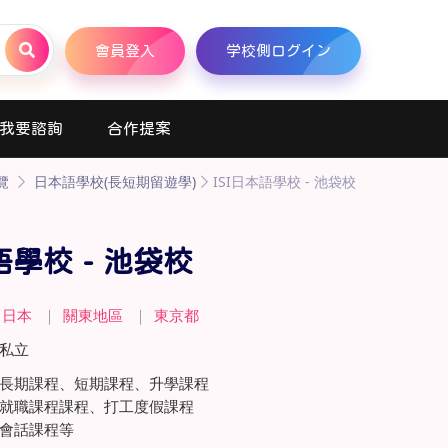
會員登入
学校側ログイン
我要諮詢
合作提案
覽
日本語學校(長短期留遊學)
ISI日本語學校 - 池袋校
語學校 - 池袋校
日本
｜
關東地區
｜
東京都
私立
長期課程、短期課程、升學課程
就職課程課程、打工度假課程
會話課程等