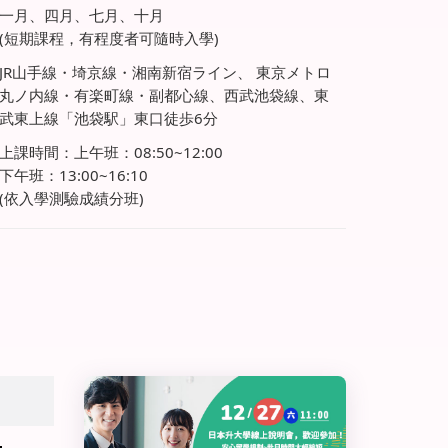
一月、四月、七月、十月
(短期課程，有程度者可隨時入學)
JR山手線・埼京線・湘南新宿ライン、 東京メトロ
丸ノ内線・有楽町線・副都心線、西武池袋線、東
武東上線「池袋駅」東口徒歩6分
上課時間：上午班：08:50~12:00
下午班：13:00~16:10
(依入學測驗成績分班)