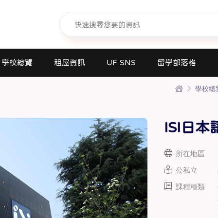
學校總覽
租屋資訊
UF SNS
留學部落格
學校總
日本語學校(長短期留遊學)
大學日本語別科
ISI日本
專門學校
高中課程
所在地區
短期大學
公私立
大學
課程種類
研究所
商業日文課程