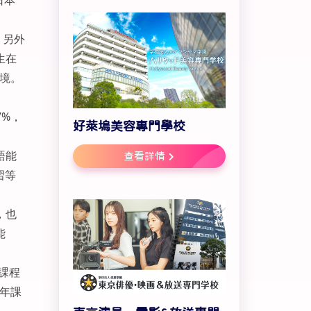
日本
；另外
生在
環境。
7%，
好萊塢美容專門學校
語能
查看詳情
習等
，也
能
課程
一年課