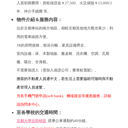
入居初期費用：
房租
保證金
￥27,500
、火災保險
￥15,000/2
年
、仲介手續費 等。
物件介紹＆服務內容：
位於京都車站的南方地區，相較京都其他地方觀光客少；利
用的電車線路方便。
1K的房間規格，衛浴分離，家具設備齊全。
室內設備：床、木製地板、書桌椅、洗衣機、空調、瓦斯
爐、陽台、全身鏡。
不需要保證人（需加入保證公司，審查較寬鬆）。
擔當的不動產人員通中文，若生活上需要協助可隨時與不動
產管理人員連繫
。
另有手機門號申請(soft bank)、機場接送等優惠服務，詳細
請詢問本中心。
至各學校的交通時間：
京都大學吉田校區
搭乘公車通勤約40分鐘。