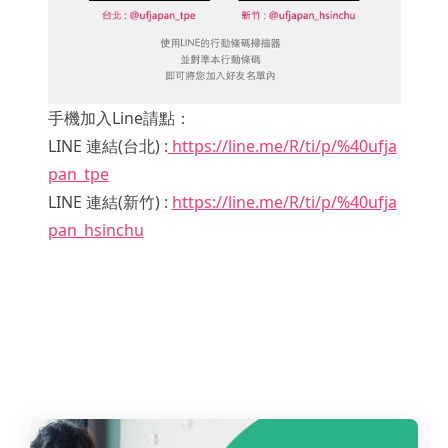
手機加入Line請點：
LINE 連結(台北) :
https://line.me/R/ti/p/%40ufja
pan_tpe
LINE 連結(新竹) :
https://line.me/R/ti/p/%40ufja
pan_hsinchu