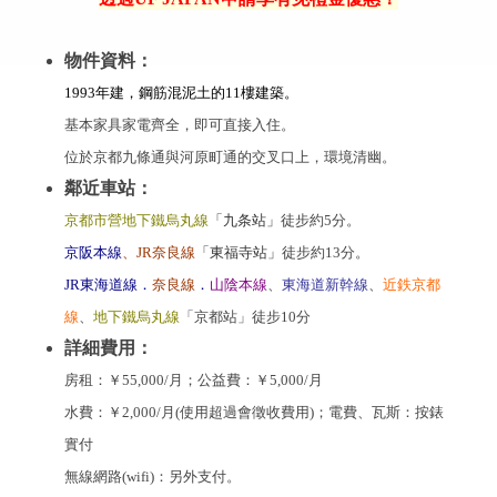
物件資料：
1993年建，鋼筋混泥土的11樓建築。
基本家具家電齊全，即可直接入住。
位於京都九條通與河原町通的交叉口上，環境清幽。
鄰近車站：
京都市營地下鐵烏丸線
「九条站」
徒步約5分。
京阪本線
、JR奈良線
「東福寺站」
徒步約13分。
JR東海道線．
奈良線
．
山陰本線
、
東海道新幹線
、
近鉄京都
線
、
地下鐵烏丸線
「京都站」徒步10分
詳細費用：
房租：￥55,000/月；公益費：
￥5,000/月
水費：
￥2,000/月(使用超過會徵收費用)
；電費、瓦斯：按錶
實付
無線網路(wifi)：另外支付。