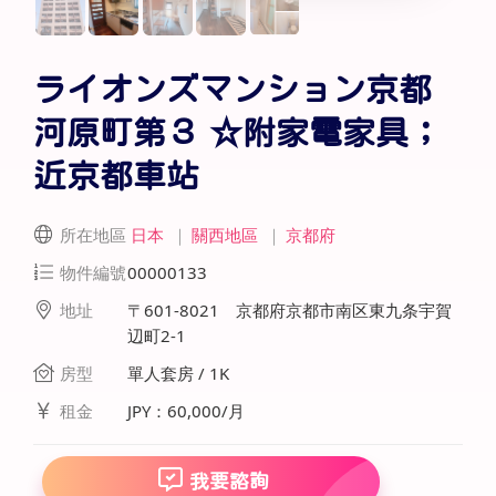
ライオンズマンション京都
河原町第３ ☆附家電家具；
近京都車站
所在地區
日本
｜
關西地區
｜
京都府
物件編號
00000133
地址
〒601-8021 京都府京都市南区東九条宇賀
辺町2-1
房型
單人套房 / 1K
租金
JPY：60,000/月
我要諮詢