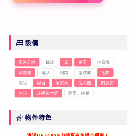
設備
衛浴分離
棉被
床
桌子
吹風機
吸塵器
電話
網路
微波爐
電梯
電視
陽台
附家具
洗衣機
附廚房
冰箱
冷暖氣空調
附早、晚餐
物件特色
透過UF JAPAN申請享有免禮金優惠！