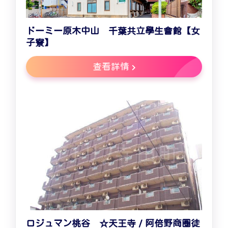
ドーミー原木中山 千葉共立學生會館【女
子寮】
查看詳情
ロジュマン桃谷 ☆天王寺 / 阿倍野商圈徒