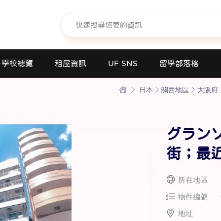
學校總覽
租屋資訊
UF SNS
留學部落格
日本
關西地區
大阪府
日本語學校(長短期留遊學)
大學日本語別科
專門學校
グラン
高中課程
街；最
短期大學
大學
所在地區
研究所
物件編號
商業日文課程
地址