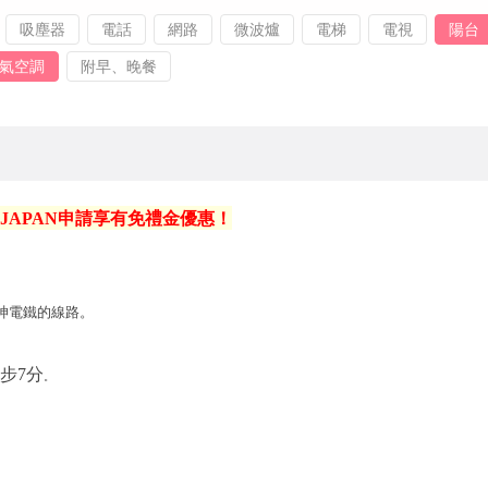
吸塵器
電話
網路
微波爐
電梯
電視
陽台
氣空調
附早、晚餐
 JAPAN申請享有免禮金優惠！
神電鐵的線路。
步7分
。