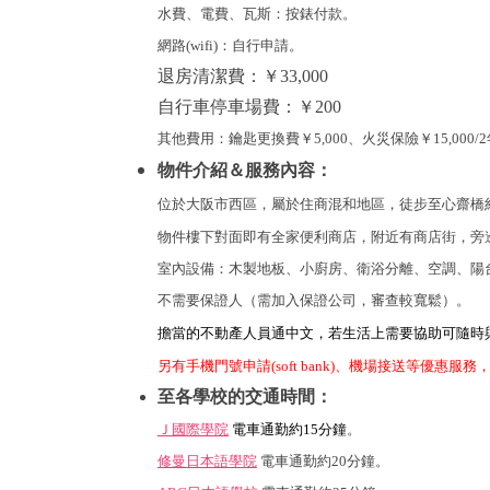
水費、電費、瓦斯：按錶付款
。
網路(wifi)：自行申請。
退房清潔費：
￥33,000
自行車停車場費：
￥
200
其他費用：鑰匙更換費
￥5,000
、火災保險
￥15,000/
物件介紹＆服務內容：
位於大阪市西區，屬於住商混和地區，徒步至心齋橋約
物件樓下對面即有全家便利商店，附近有商店街，旁
室內設備：木製地板、小廚房、衛浴分離、空調、陽
不需要保證人（需加入保證公司，審查較寬鬆）。
擔當的不動產人員通中文，若生活上需要協助可隨時
另有手機門號申請(soft bank)、機場接送等優惠服
至各學校的交通時間：
Ｊ國際學院
電車通勤約15
分鐘
。
修曼日本語學院
電車通勤約20分
鐘
。