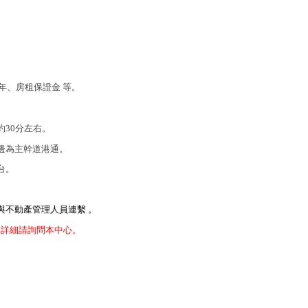
2年
、房租保證金
等。
。
30分左右
邊為主幹道港通。
台。
與不動產管理人員連繫
。
務，詳細請詢問本中心。