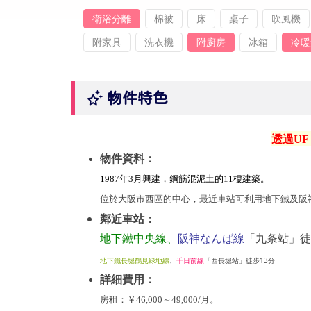
衛浴分離
棉被
床
桌子
吹風機
附家具
洗衣機
附廚房
冰箱
冷暖
物件特色
透過UF
物件資料：
1987年3月興建，鋼筋混泥土的11樓建築。
位於大阪市西區的中心，最近車站可利用地下鐵及阪
鄰近車站：
地下鐵中央線、
阪神なんば線
「九条站」徒
地下鐵長堀鶴見緑地線
、
千日前線
「西長堀站」徒步13分
詳細費用：
房租：
￥
46
,000～49,000/月
。