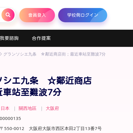
會員登入
学校側ログイン
我要諮詢
合作提案
グランソシエ九条 ☆鄰近商店街；最近車站至難波7分
ソシエ九条 ☆鄰近商店
近車站至難波7分
日本
｜
關西地區
｜
大阪府
00000135
〒550-0012 大阪府大阪市西区本田2丁目13番7号