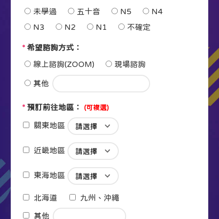
未學過
五十音
N5
N4
N3
N2
N1
不確定
*
希望諮詢方式：
線上諮詢(ZOOM)
現場諮詢
其他
*
預訂前往地區：
(可複選)
關東地區
近畿地區
東海地區
北海道
九州、沖繩
其他