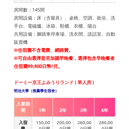
房間數：145間
房間設備：床（含寢具）、桌椅、空調、衛浴、洗
手台、電磁爐、冰箱、鞋櫃、衣櫃、陽台
共用設備：腳踏車停車場、洗衣間、談話室、自動
販賣機
※住宿費不含電費、網路費。
※
可自由選擇是否加購早晚餐，選擇包含早晚餐者
住宿費99,800日幣/月。
ドーミー京王よみうりランド ( 單人房 )
明治大學（推薦學生宿舍）
入寮期
間
1年
2年
3年
4年
入宿
150,00
200,00
260,00
280,00
費
0日圓
0日圓
0日圓
0日圓