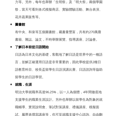
力等。另外，每年也舉辦「生明祭」及「明大祭」兩個學園
祭，當天可看到各式模擬商店、實驗體驗活動、舞台表演、
花卉蔬果販售等。
圖書館
有中央、和泉等五個圖書館，藏書量豐富，共有約270萬冊
書籍、雜誌、論文，不時舉辦展覽、指導講座、討論會。
了解日本前從日語開始
日語為日本文化的基礎，客觀地了解日語是世界中的一種語
言，並解正確運用日語是非常重要的，因此學校提供2種日
語教育科目、校長盃留學生日語演講比賽、日語諮詢等協助
留學生的日語學習。
就職．生涯
明治大學就職率高達96.25%，以一人為個體，4年間徹底地
支援學生的職業生涯設計。另外也舉辦以留學生為對象的就
職輔導、實習說明會、筆試對策講座、禮儀講座、模擬面
試、履歷表撰寫講座等，也可至就職支援中心諮詢、自由翻