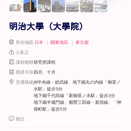
明治大學（大學院）
所在地區
日本
｜
關東地區
｜
東京都
公私立
課程種類
研究所課程
開課月份
四月、十月
交通路線
JR中央線・総武線、地下鐵丸の内線「御茶ノ
水駅」徒步3分
地下鐵千代田線「新御茶ノ水駅」徒步3分
地下鐵半蔵門線、都營三田線・新宿線、「神
保町駅」徒步5分
附註