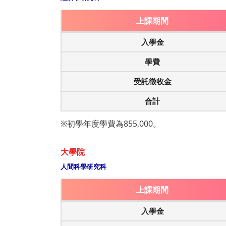
上課期間
入學金
學費
受託徵收金
合計
※初學年度學費為855,000。
大學院
人間科學研究科
上課期間
入學金