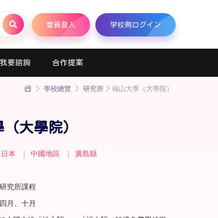
會員登入
学校側ログイン
我要諮詢
合作提案
學校總覽
研究所
福山大學（大學院）
學（大學院）
日本
｜
中國地區
｜
廣島縣
研究所課程
四月、十月