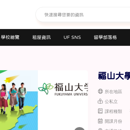
學校總覽
租屋資訊
UF SNS
留學部落格
日本語學校(長短期留遊學)
大學日本語別科
福山大
專門學校
高中課程
所在地區
短期大學
公私立
大學
課程種類
研究所
開課月份
商業日文課程