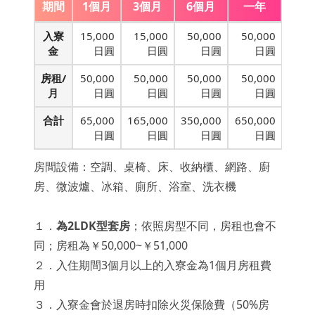
期間
1個月
3個月
6個月
一年
入寮
15,000
15,000
50,000
50,000
金
日圓
日圓
日圓
日圓
房租/
50,000
50,000
50,000
50,000
月
日圓
日圓
日圓
日圓
合計
65,000
165,000
350,000
650,000
日圓
日圓
日圓
日圓
房間設備：空調、桌椅、床、收納櫃、網路、
廚
房、微波爐、冰箱、廁所、浴室、洗衣機
１．
為2LDK型套房
；依照房型不同，房租也會不
同；房租為￥50,000~￥51,000
２．入住期間3個月以上的入寮金為1個月房租費
用
３．入寮金會於退房時扣除火災保險費（50%房