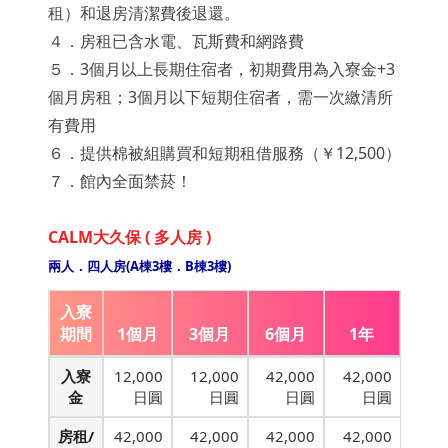
租）和退房清潔費後退還。
４．房租已含水電、瓦斯費和網路費
５．3個月以上長期住宿者，初期費用為入寮金+3
個月房租；3個月以下短期住宿者，需一次繳清所
有費用
６．提供棉被組購買和短期租借服務（￥12,500）
７．館內全面禁菸！
CALM大久保 ( 多人房 )
兩人．四人房(A棟3樓．B棟3樓)
入寮
期間
1個月
3個月
6個月
1年
入寮
12,000
12,000
42,000
42,000
金
日圓
日圓
日圓
日圓
房租/
42,000
42,000
42,000
42,000