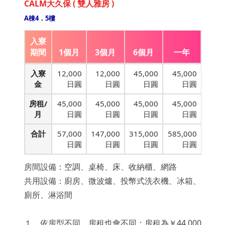
CALM大久保 ( 雙人雅房 )
A棟4．5樓
入寮
期間
1個月
3個月
6個月
一年
入寮
12,000
12,000
45,000
45,000
金
日圓
日圓
日圓
日圓
房租/
45,000
45,000
45,000
45,000
月
日圓
日圓
日圓
日圓
合計
57,000
147,000
315,000
585,000
日圓
日圓
日圓
日圓
房間設備：空調、桌椅、床、收納櫃、網路
共用設備：廚房、微波爐、投幣式洗衣機、冰箱、
廁所、淋浴間
１．依房型不同，房租也會不同；房租為￥44,000