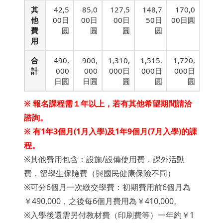
其
42,5
85,0
127,5
148,7
170,0
他
00日
00日
00日
50日
00日圓
費
圓
圓
圓
圓
用
合
490,
900,
1,310,
1,515,
1,720,
計
000
000
000日
000日
000日
日圓
日圓
圓
圓
圓
※ 報名課程需１年以上，若有其他希望期間請洽
諮詢。
※ 有1年3個月(1月入學)及1年9個月(7月入學)的課
程。
※其他費用包含：設施/設備使用費．課外活動
費．留學生保險費（與國民健康保險不同）
※可分6個月一次繳交學費：初期費用前6個月為
￥490,000，之後每6個月費用為￥410,000。
※入學後還需另付教材費（印刷費等）一年約￥1