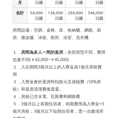
月
日圓
日圓
日圓
日圓
合計
54,000
138,000
294,000
546,000
日圓
日圓
日圓
日圓
房間設備：空調、桌椅、床、收納櫃、網路、
廚
房、微波爐、冰箱、廁所、浴室、洗衣機
１．
房間為多人一間的套房
；依照房型不同，費用
也會不同(￥42,000~￥45,000)
２．入住期間3個月以上的入寮金為1個月房租費
用
３．入寮金會於退房時扣除火災保險費（50%房
租）和退房清潔費後退還。
４．房租已含水電、瓦斯費和網路費
５．3個月以上長期住宿者，初期費用為入寮金+3
個月房租；3個月以下短期住宿者，需一次繳清所