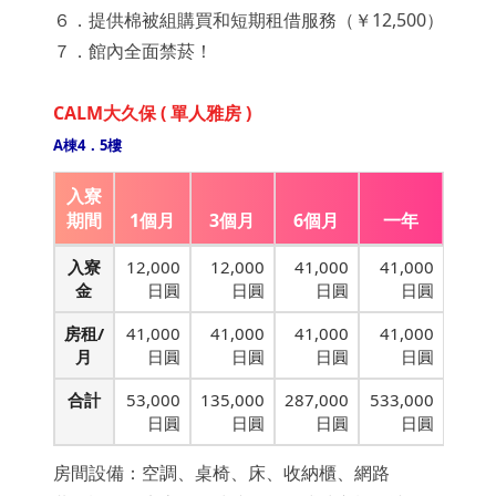
６．提供棉被組購買和短期租借服務（￥12,500）
７．館內全面禁菸！
CALM大久保 ( 單人雅房 )
A棟4．5樓
入寮
期間
1個月
3個月
6個月
一年
入寮
12,000
12,000
41,000
41,000
金
日圓
日圓
日圓
日圓
房租/
41,000
41,000
41,000
41,000
月
日圓
日圓
日圓
日圓
合計
53,000
135,000
287,000
533,000
日圓
日圓
日圓
日圓
房間設備：空調、桌椅、床、收納櫃、網路