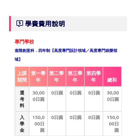
學費費用說明
專門學校
進階創意科．四年制【高度專門設計領域／高度專門娛樂領
域】
上課
第一學
第二學
第三學
第四學
期間
年
年
年
年
總和
選
30,00
0日圓
0日圓
0日圓
30,00
考
0日圓
0日圓
料
入
150,0
0日圓
0日圓
0日圓
150,0
學
00日
00日
金
圓
圓