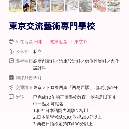
東京交流藝術專門學校
所在地區
日本
｜
關東地區
｜
東京都
公私立
私立
課程種類
高度創意科／汽車設計科／數位娛樂科／創作
設計科
開課月份
四月
交通路線
東京メトロ東西線「西葛西駅」北口徒歩1分
附註
已完成12年的正規學校教育，並滿足以下其
中一點才可報名
1.JLPT日本語能力測驗N2以上
2.日本留學考試(EJU)取得200分以上
3.商務日語檢定(BJT)400分以上