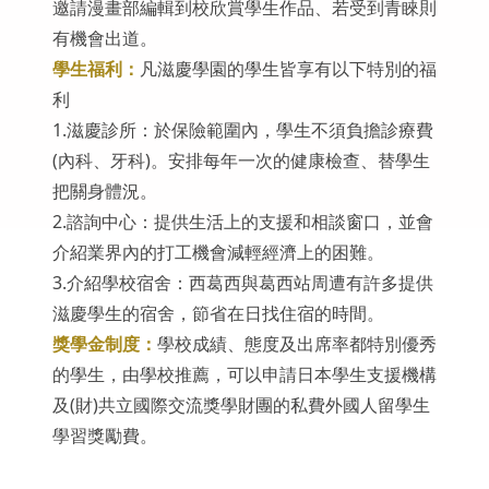
邀請漫畫部編輯到校欣賞學生作品、若受到青睞則
有機會出道。
學生福利：
凡滋慶學園的學生皆享有以下特別的福
利
1.滋慶診所：於保險範圍內，學生不須負擔診療費
(內科、牙科)。安排每年一次的健康檢查、替學生
把關身體況。
2.諮詢中心：提供生活上的支援和相談窗口，並會
介紹業界內的打工機會減輕經濟上的困難。
3.介紹學校宿舍：西葛西與葛西站周遭有許多提供
滋慶學生的宿舍，節省在日找住宿的時間。
獎學金制度：
學校成績、態度及出席率都特別優秀
的學生，由學校推薦，可以申請日本學生支援機構
及(財)共立國際交流獎學財團的私費外國人留學生
學習獎勵費。