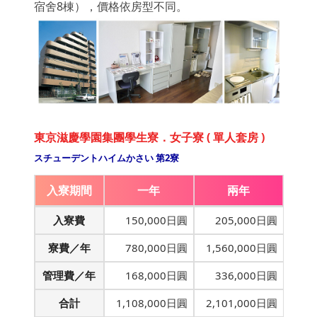
宿舍8棟），
價格依房型不同。
東京滋慶學園集團學生寮．女子寮 ( 單人套房 )
スチューデントハイムかさい 第2寮
入寮期間
一年
兩年
入寮費
150,000日圓
205,000日圓
寮費／年
780,000日圓
1,560,000日圓
管理費／年
168,000日圓
336,000日圓
合計
1,108,000日圓
2,101,000日圓