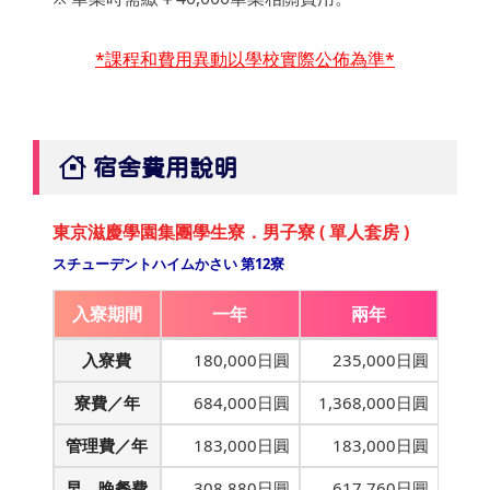
*課程和費用異動以學校實際公佈為準*
宿舍費用說明
東京滋慶學園集團學生寮．男子寮 ( 單人套房 )
スチューデントハイムかさい 第12寮
入寮期間
一年
兩年
入寮費
180,000日圓
235,000日圓
寮費／年
684,000日圓
1,368,000日圓
管理費／年
183,000日圓
183,000日圓
早、晚餐費
308,880日圓
617,760日圓