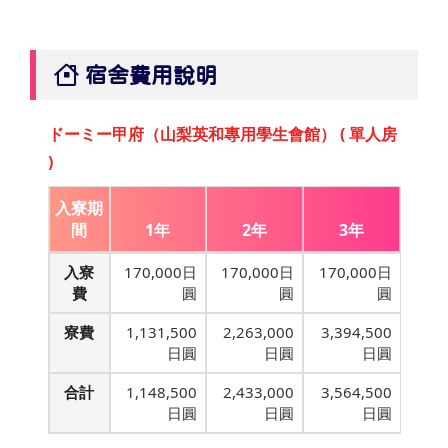
宿舍費用說明
ドーミー甲府（山梨英和專用學生會館） ( 單人房
)
入寮期
間
1年
2年
3年
入寮
170,000日
170,000日
170,000日
費
圓
圓
圓
寮費
1,131,500
2,263,000
3,394,500
日圓
日圓
日圓
合計
1,148,500
2,433,000
3,564,500
日圓
日圓
日圓