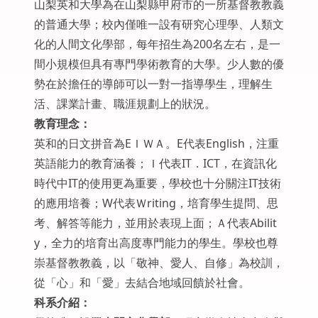
山梨英和大學為在山梨縣甲府市的一所基督教教義
的普通大學；校內僅唯一設有研究心理學、人類文
化的人間文化學部，每年招生為200名左右，是一
間小規模但具有專門學術教育的大學。少人數的優
勢在於擔任的導師可以一對一指導學生，理解生
活、課業計畫、職涯規劃上的狀況。
教育理念：
英和的日文拼音為EＩＷＡ。E代表English，注重
英語能力的教育涵養；Ｉ代表IT．ICT，在資訊化
時代中IT的使用更為重要，學校也十分關注IT技術
的應用培養；W代表Ｗriting，培育學生提問、思
考、解答等能力，並用於表現上面；Ａ代表Abilit
y，全力的培育出高度專門能力的學生。學校也尊
崇基督教教義，以「敬神、愛人、自修」為校訓，
從「心」和「愛」去結合地域回饋於社會。
科系介紹：