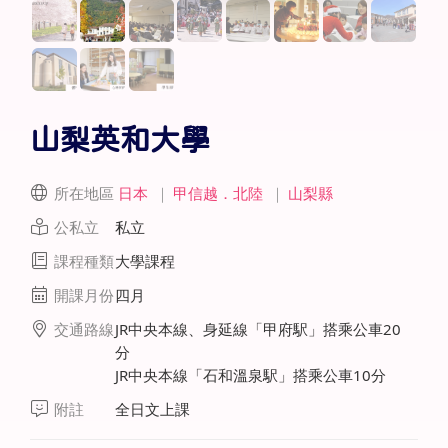
山梨英和大學
所在地區
日本
｜
甲信越．北陸
｜
山梨縣
公私立
私立
課程種類
大學課程
開課月份
四月
交通路線
JR中央本線、身延線「甲府駅」搭乘公車20
分
JR中央本線「石和溫泉駅」搭乘公車10分
附註
全日文上課