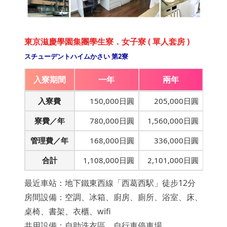
東京滋慶學園集團學生寮．女子寮 ( 單人套房 )
スチューデントハイムかさい 第2寮
入寮期間
一年
兩年
入寮費
150,000日圓
205,000日圓
寮費／年
780,000日圓
1,560,000日圓
管理費／年
168,000日圓
336,000日圓
合計
1,108,000日圓
2,101,000日圓
最近車站：地下鐵東西線「西葛西駅」徒步12分
房間設備：空調、冰箱、廚房、廁所、浴室、床、
桌椅、書架、衣櫃、wifi
共用設備：自助洗衣區、自行車停車場