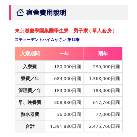
宿舍費用說明
東京滋慶學園集團學生寮．男子寮 ( 單人套房 )
スチューデントハイムかさい 第12寮
入寮期間
一年
兩年
入寮費
180,000日圓
235,000日圓
寮費／年
684,000日圓
1,368,000日圓
管理費／年
183,000日圓
183,000日圓
早、晚餐費
308,880日圓
617,760日圓
熱水器費
36,000日圓
72,000日圓
合計
1,391,880日圓
2,475,760日圓