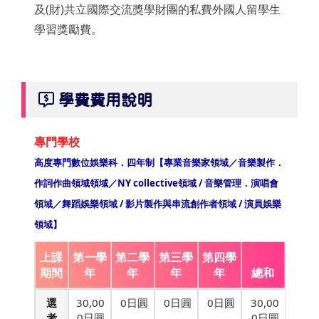
及(財)共立國際交流獎學財團的私費外國人留學生
學習獎勵費。
學費費用說明
專門學校
高度專門數位娛樂科．四年制【專業音樂家領域／音樂製作．
作詞作曲領域領域／NY collective領域 / 音樂管理．演唱會
領域／舞蹈娛樂領域 / 影片製作與串流創作者領域 / 演員娛樂
領域】
上課
第一學
第二學
第三學
第四學
期間
年
年
年
年
總和
選
30,00
0日圓
0日圓
0日圓
30,00
考
0日圓
0日圓