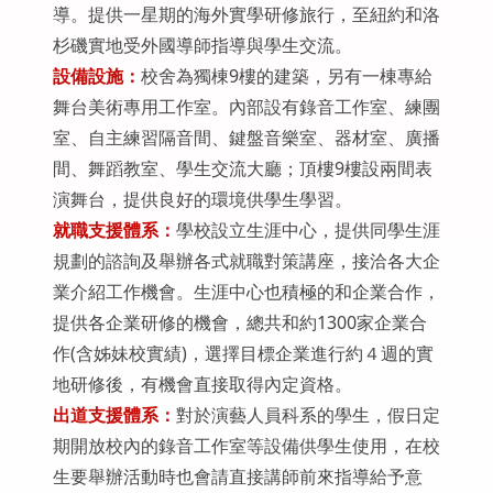
導。提供一星期的海外實學研修旅行，至紐約和洛
杉磯實地受外國導師指導與學生交流。
設備設施：
校舍為獨棟9樓的建築，另有一棟專給
舞台美術專用工作室。內部設有錄音工作室、練團
室、自主練習隔音間、鍵盤音樂室、器材室、廣播
間、舞蹈教室、學生交流大廳；頂樓9樓設兩間表
演舞台，提供良好的環境供學生學習。
就職支援體系：
學校設立生涯中心，提供同學生涯
規劃的諮詢及舉辦各式就職對策講座，接洽各大企
業介紹工作機會。生涯中心也積極的和企業合作，
提供各企業研修的機會，總共和約1300家企業合
作(含姊妹校實績)，選擇目標企業進行約４週的實
地研修後，有機會直接取得內定資格。
出道
支援體系：
對於演藝人員科系的學生，假日定
期開放校內的錄音工作室等設備供學生使用，在校
生要舉辦活動時也會請直接講師前來指導給予意