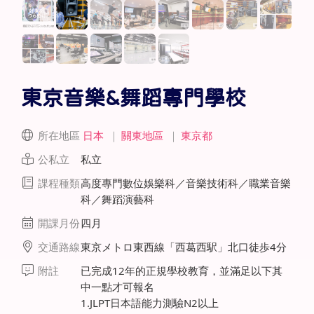
東京音樂&舞蹈專門學校
所在地區
日本
｜
關東地區
｜
東京都
公私立
私立
課程種類
高度專門數位娛樂科／音樂技術科／職業音樂
科／舞蹈演藝科
開課月份
四月
交通路線
東京メトロ東西線「西葛西駅」北口徒歩4分
附註
已完成12年的正規學校教育，並滿足以下其
中一點才可報名
1.JLPT日本語能力測驗N2以上