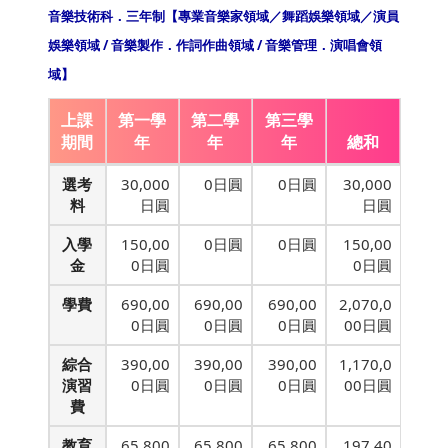
音樂技術科．三年制【專業音樂家領域／舞蹈娛樂領域／演員
娛樂領域 / 音樂製作．作詞作曲領域 / 音樂管理．演唱會領
域】
上課
第一學
第二學
第三學
期間
年
年
年
總和
選考
30,000
0日圓
0日圓
30,000
料
日圓
日圓
入學
150,00
0日圓
0日圓
150,00
金
0日圓
0日圓
學費
690,00
690,00
690,00
2,070,0
0日圓
0日圓
0日圓
00日圓
綜合
390,00
390,00
390,00
1,170,0
演習
0日圓
0日圓
0日圓
00日圓
費
教育
65,800
65,800
65,800
197,40