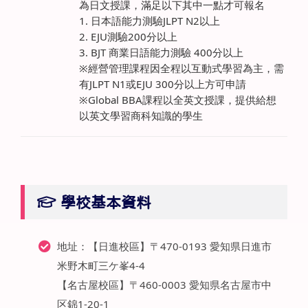
為日文授課，滿足以下其中一點才可報名
1. 日本語能力測驗JLPT N2以上
2. EJU測驗200分以上
3. BJT 商業日語能力測驗 400分以上
※經營管理課程因全程以互動式學習為主，需
有JLPT N1或EJU 300分以上方可申請
※Global BBA課程以全英文授課，提供給想
以英文學習商科知識的學生
學校基本資料
地址：【日進校區】〒470-0193 愛知県日進市
米野木町三ケ峯4-4
【名古屋校區】〒460-0003 愛知県名古屋市中
区錦1-20-1