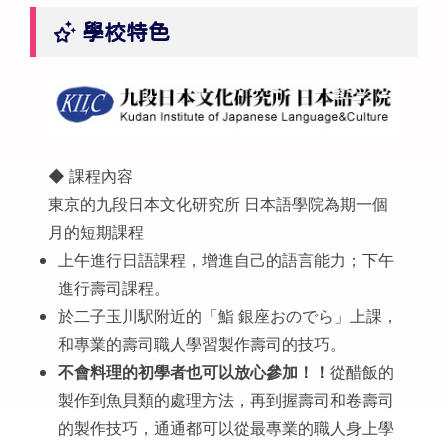
學校特色
◆ 課程內容
東京的九段日本文化研究所 日本語學院為期一個
月的短期課程
上午進行日語課程，增進自己的語言能力；下午
進行壽司課程。
於二子玉川駅附近的「鮨 銀座おのでら」上課，
和專業的壽司職人學習製作壽司的技巧。
不會料理的初學者也可以放心參加！！
從醋飯的
製作到魚貝類的處理方法，再到握壽司和卷壽司
的製作技巧，通通都可以從最專業的職人身上學