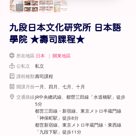
九段日本文化研究所 日本語
學院 ★壽司課程★
所在地區
日本
｜
關東地區
公私立
私立
課程種類
壽司課程
開課月份
一月、四月、七月、十月
交通路線
JR中央總武線、都營三田線「水道橋駅」徒步
5分
都営三田線・新宿線、東京メトロ半蔵門線
「神保町駅」徒歩8分
都営新宿線、東京メトロ半蔵門線・東西線
「九段下駅」徒歩11分