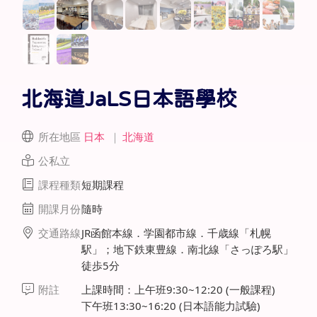
北海道JaLS日本語學校
所在地區
日本
｜
北海道
公私立
課程種類
短期課程
開課月份
隨時
交通路線
JR函館本線．学園都市線．千歳線「札幌
駅」；地下鉄東豊線．南北線「さっぽろ駅」
徒歩5分
附註
上課時間：上午班9:30~12:20 (一般課程)
下午班13:30~16:20 (日本語能力試驗)