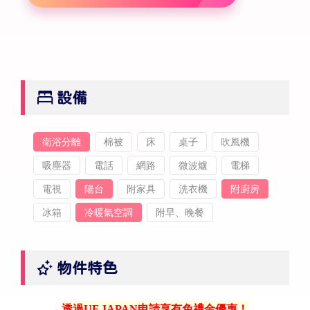
設備
衛浴分離
棉被
床
桌子
吹風機
吸塵器
電話
網路
微波爐
電梯
電視
陽台
附家具
洗衣機
附廚房
冰箱
冷暖氣空調
附早、晚餐
物件特色
透過UF JAPAN申請享有免禮金優惠！