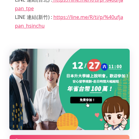
pan_tpe
LINE 連結(新竹) :
https://line.me/R/ti/p/%40ufja
pan_hsinchu