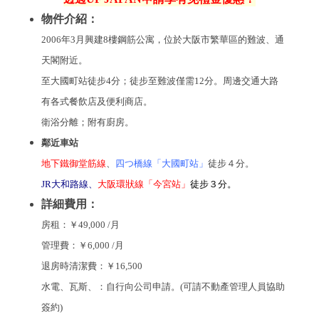
物件介紹：
2006年3月興建8樓鋼筋公寓，位於大阪市繁華區的難波、通
天閣附近。
至大國町站徒步4分；徒步至難波僅需12分。周邊交通大路
有各式餐飲店及便利商店。
衛浴分離；附有廚房。
鄰近車站
地下鐵御堂筋線
、
四つ橋線
「大國町站」
徒步４分。
JR大和路線、
大阪環狀線「今宮站」
徒步３分
。
詳細費用：
房租：
￥49
,000 /月
管理費：
￥6
,000 /月
退房時清潔費：￥16,500
水電、瓦斯、：自行向公司申請。(可請不動產管理人員協助
簽約)