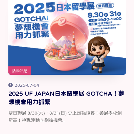
活動訊息
2025-07-04
​2025 UF JAPAN日本留學展 GOTCHA！夢
想機會用力抓緊
雙日聯展 8/30(六)・8/31(日) 史上最強陣容！參展學校創
新高！挑戰連動企劃抽機票..