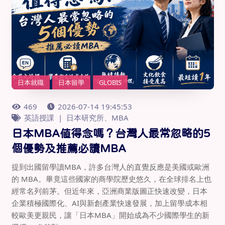
日本就職
日本留學
GLOBIS
469
2026-07-14 19:45:53
英語授課
日本研究所、MBA
日本MBA值得念嗎？台灣人最常忽略的5
個優勢及推薦必讀MBA
提到出國留學讀MBA，許多台灣人的直覺反應是美國或歐洲
的 MBA。畢竟這些國家的商學院歷史悠久，在全球排名上也
經常名列前茅。但近年來，亞洲商業版圖正快速改變，日本
企業積極國際化、AI與新創產業快速發展，加上留學成本相
較歐美更親民，讓「日本MBA」開始成為不少國際學生的新