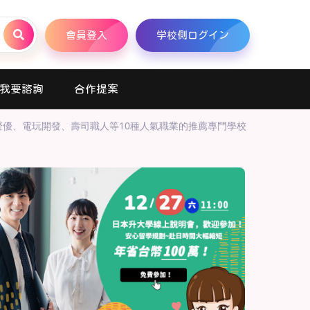
會員登入
学校側ログイン
我要諮詢
合作提案
聲優、電玩開發、壽司職人等10種人氣職業的推薦專門學校