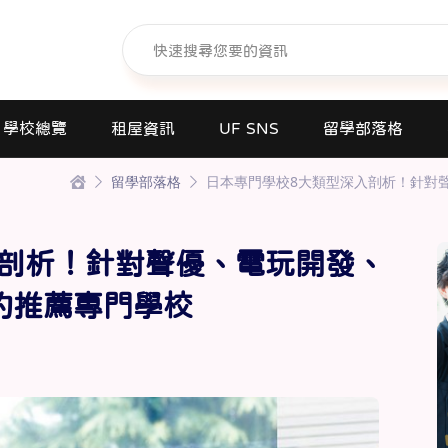
學校總覽
租屋資訊
UF SNS
留學部落格
留學部落格
日本專門學校8大類型深入剖析！針對
日本語學校(長短期留遊學)
大學日本語別科
入剖析！針對聲優、電玩開發、
專門學校
高中課程
的推薦專門學校
短期大學
大學
研究所
商業日文課程