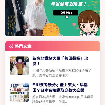
熱門文章
新宿地鐵站大量「菅田將暉」出
沒！
小編昨天去新宿車站被車站裡的柱子嚇了一
跳，因為它們居然穿著大..
EJU要考幾分才能上東大、早稻
田？日本名校錄取分數大公開
想在日本讀大學，大家都知道EJU日本留學
試驗成績很重要，但是..