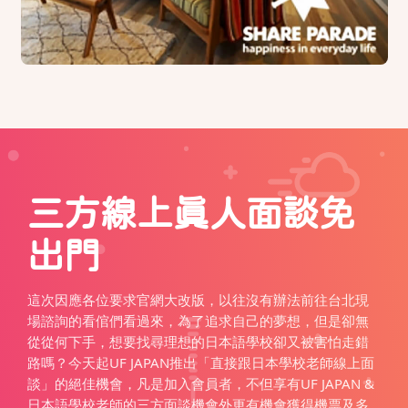
三方線上真人面談免
出門
這次因應各位要求官網大改版，以往沒有辦法前往台北現
場諮詢的看倌們看過來，為了追求自己的夢想，但是卻無
從從何下手，想要找尋理想的日本語學校卻又被害怕走錯
路嗎？今天起UF JAPAN推出「直接跟日本學校老師線上面
談」的絕佳機會，凡是加入會員者，不但享有UF JAPAN &
日本語學校老師的三方面談機會外更有機會獲得機票及多